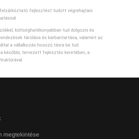
 felzárkóztató fejlesztést tudott végrehajtani
atással.
özökkel, költséghatékonyabban tud dolgozni és
erendezések tárolása és karbantartása, valamint az
ltal a vállalkozás hosszú távra be tud
a későbbi, tervezett fejlesztés keretében, a
truktúrával.
k
m megtekintése