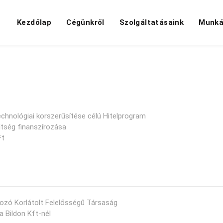
Kezdőlap
Cégünkről
Szolgáltatásaink
Munká
technológiai korszerűsítése célú Hitelprogram
ltség finanszírozása
Ft
kozó Korlátolt Felelősségű Társaság
a Bildon Kft-nél