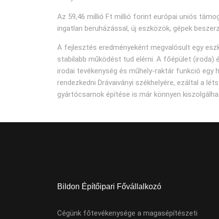
Az 59,46 millió Ft millió forint európai uniós tám
ingatlan beruházással, új eszközök, gépek beszer
A fejlesztés eredményeként megvalósult egy eszkö
stabilabb működést tud elérni. A főépület (iroda)
irodai tevékenység és műhely-raktár funkció egy h
rendezkedni Drávaiványi székhelyére, ezáltal a lét
gyártócsarnok építése is már könnyen kiszolgálható
Bildon Építőipari Fővállalkozó
Cégünk főtevékenysége a magasépítészeti