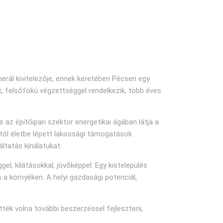
nerál kivitelezője, ennek keretében Pécsen egy
k, felsőfokú végzettséggel rendelkezik, több éves
 az építőipari szektor energetikai ágában látja a
rtól életbe lépett lakossági támogatások
ltatás kínálatukat.
el, kilátásokkal, jövőképpel. Egy kistelepülés
 a környéken. A helyi gazdasági potenciál,
ék volna további beszerzéssel fejleszteni,