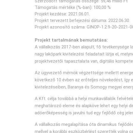
Szerződött támogatás összege: 59,46 millió Ft
Támogatás mértéke (%-ban): 100,00 %
Projekt kezdése: 2021.06.01.
Projekt tervezett befejezési dátuma: 2022.06.30.
Projekt azonosító száma: GINOP-1.2.9-20-2021-
Projekt tartalmának bemutatása:
A vállalkozás 2017-ben alapult, fő tevékenysége l
nagy lakópark kivitelezési feladatait látja el, m
projektvezetői tapasztalata van, digitális kompete
Az ügyvezető mérnök végzettsége mellett energetika
következő 10 évben az erőteljes növekedést, így e
kivitelezéseiben, Baranya és Somogy megyei energe
A Kft. célja továbbá a helyi munkavállalók felvétel
meghatározó eleme és alapköve lehet egy helyi din
adóerőképesség is javulni tud egy fejlődő cég jelen
A vállalkozás megalapítása óta dinamikus fejlődé
mellyel a korábbi eszközbérlést szerették volna