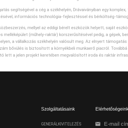
ogatás segítségével a cég a székhelyén, Drávaiványiban egy komplex,
zésével, információs technológia-fejlesztéssel és bérköltség-támog
zbeszerzés, mellyel az eddigi bérelt eszközök helyett, saját eszk
 és melléképület (műhely-raktár) korszerűsítésével pedig, a gépek, b
elyen, a vállalkozás székhelyén valósult meg. Az elnyert támogatás á
szám bővülés is biztosított a környékbeli munkaerő piacról. Továbbá 
 lett a jelen projekt keretében megvalósított iroda és raktár infras
Szolgáltatásaink
Elérhetőségein
E-mail cí
GENERÁLKIVITELEZÉS