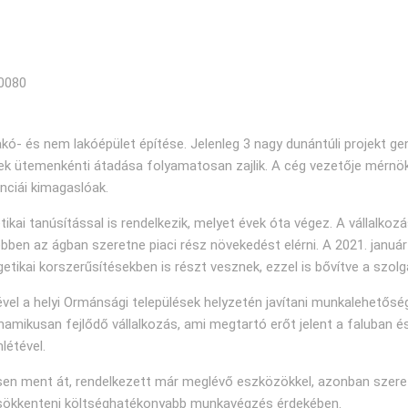
00080
akó- és nem lakóépület építése. Jelenleg 3 nagy dunántúli projekt ge
elynek ütemenkénti átadása folyamatosan zajlik. A cég vezetője mérnö
nciái kimagaslóak.
i tanúsítással is rendelkezik, melyet évek óta végez. A vállalkozás
bben az ágban szeretne piaci rész növekedést elérni. A 2021. januá
tikai korszerűsítésekben is részt vesznek, ezzel is bővítve a szolgá
ével a helyi Ormánsági települések helyzetén javítani munkalehetőségg
amikusan fejlődő vállalkozás, ami megtartó erőt jelent a faluban és
létével.
sen ment át, rendelkezett már meglévő eszközökkel, azonban szerett
 csökkenteni költséghatékonyabb munkavégzés érdekében.